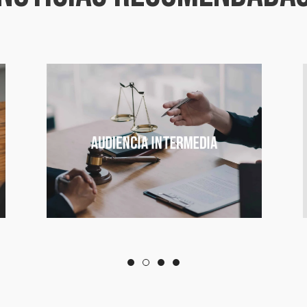
I am text block. Click edit button to
change this text. Lorem ipsum dolor
sit amet, consectetur adipiscing elit.
Audiencia intermedia
Más información