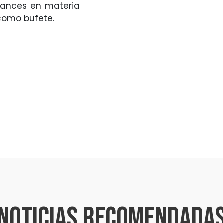
vances en materia
 como bufete.
Noticias recomendada