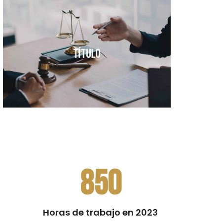
I am text block. Click edit button to
change this text. Lorem ipsum dolor sit
amet, consectetur adipiscing elit.
Título
Más información
850
Horas de trabajo en 2023