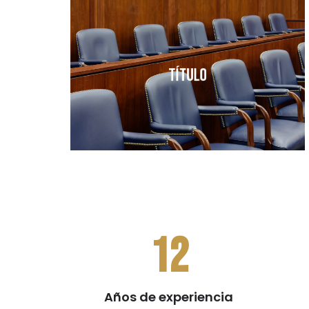
I am text block. Click edit button to
change this text. Lorem ipsum dolor sit
amet, consectetur adipiscing elit.
Título
Más información
12
Años de experiencia