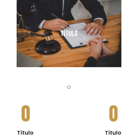
I am text block. Click edit button to
change this text. Lorem ipsum dolor sit
amet, consectetur adipiscing elit.
Título
Más información
0
0
Título
Título