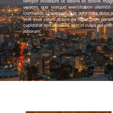
tempor incididunt ut labore et dolore mag
veniam, quis nostrud exercitation ullamco l
commodo consequat. Duis aute irure dolor i
velit esse cillum dolore eu fugiat nulla pari
cupidatat non proident, sunt in culpa qui offic
laborum.