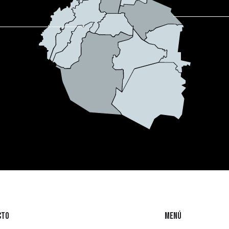
cto
MENÚ