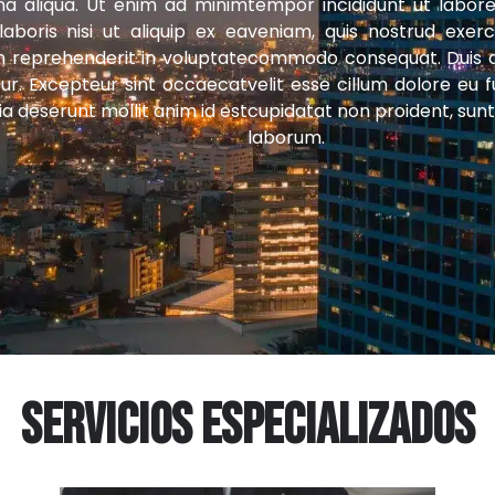
na aliqua. Ut enim ad minim
tempor incididunt ut labor
aboris nisi ut aliquip ex ea
veniam, quis nostrud exerci
n reprehenderit in voluptate
commodo consequat. Duis aut
atur. Excepteur sint occaecat
velit esse cillum dolore eu 
ia deserunt mollit anim id est
cupidatat non proident, sunt 
laborum.
Servicios especializados