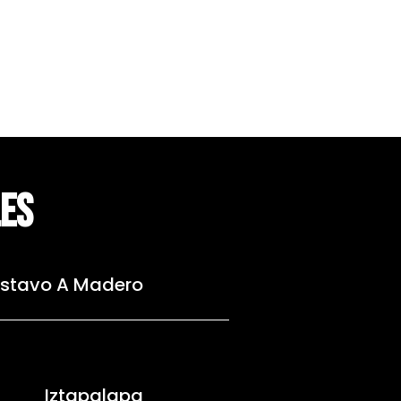
LES
stavo A Madero
Iztapalapa