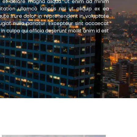
e et dolore magna aliqua. Ut enim ad minim
tation ullamco laboris nisi ut aliquip ex ea
e irure dolor in reprehenderit in voluptate
fugiat nulla pariatur. Excepteur sint occaecat
in culpa qui officia deserunt mollit anim id est